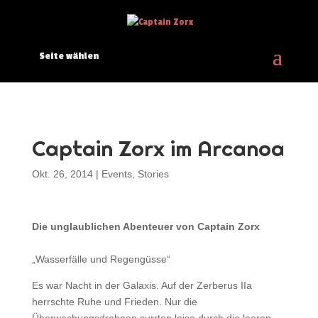
Seite wählen
Captain Zorx im Arcanoa
Okt. 26, 2014
|
Events
,
Stories
Die unglaublichen Abenteuer von Captain Zorx
„Wasserfälle und Regengüsse“
Es war Nacht in der Galaxis. Auf der Zerberus IIa
herrschte Ruhe und Frieden. Nur die