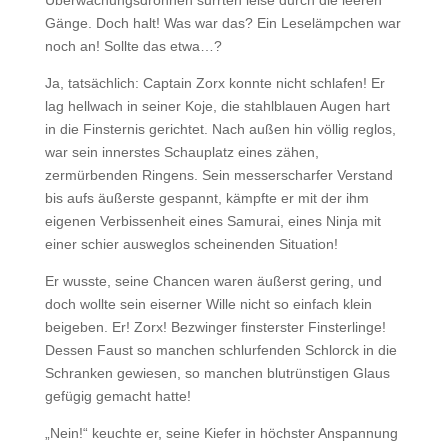
Überwachungsdrohnen surrten leise durch die leeren
Gänge. Doch halt! Was war das? Ein Leselämpchen war
noch an! Sollte das etwa…?
Ja, tatsächlich: Captain Zorx konnte nicht schlafen! Er
lag hellwach in seiner Koje, die stahlblauen Augen hart
in die Finsternis gerichtet. Nach außen hin völlig reglos,
war sein innerstes Schauplatz eines zähen,
zermürbenden Ringens. Sein messerscharfer Verstand
bis aufs äußerste gespannt, kämpfte er mit der ihm
eigenen Verbissenheit eines Samurai, eines Ninja mit
einer schier ausweglos scheinenden Situation!
Er wusste, seine Chancen waren äußerst gering, und
doch wollte sein eiserner Wille nicht so einfach klein
beigeben. Er! Zorx! Bezwinger finsterster Finsterlinge!
Dessen Faust so manchen schlurfenden Schlorck in die
Schranken gewiesen, so manchen blutrünstigen Glaus
gefügig gemacht hatte!
„Nein!“ keuchte er, seine Kiefer in höchster Anspannung